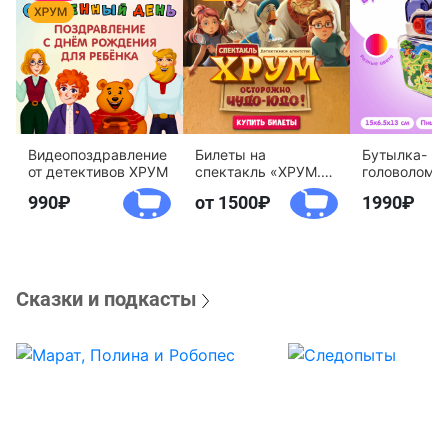
Видеопоздравление
Билеты на
Бутылка-
от детективов ХРУМ
спектакль «ХРУМ.
головоломк
Осторожно, Чудо-
воды «Дете
990
от 1500
1990
Юдо!»
агентство 
Сказки и подкасты