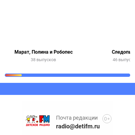
Марат, Полина и Робопес
Следопы
38 выпусков
46 выпуск
Очередь прослушивания
Добавьте в очередь прослушивания другие записи
программ или сказок
Почта редакции
0+
radio@detifm.ru