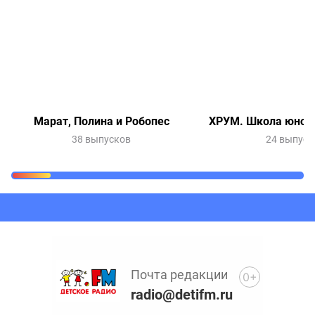
Марат, Полина и Робопес
ХРУМ. Школа юного
38 выпусков
24 выпуск
Очередь прослушивания
Добавьте в очередь прослушивания другие записи
программ или сказок
Почта редакции
0+
radio@detifm.ru