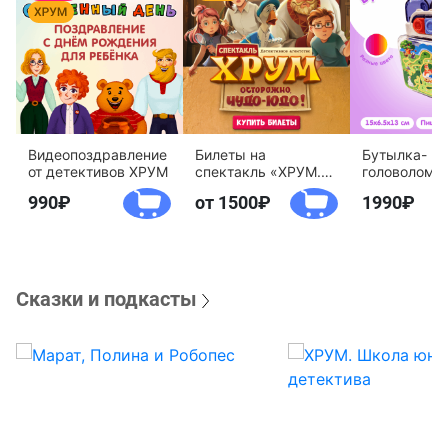
Видеопоздравление
Билеты на
Бутылка-
от детективов ХРУМ
спектакль «ХРУМ.
головоломк
Осторожно, Чудо-
воды «Дете
990
от 1500
1990
Юдо!»
агентство 
Сказки и подкасты