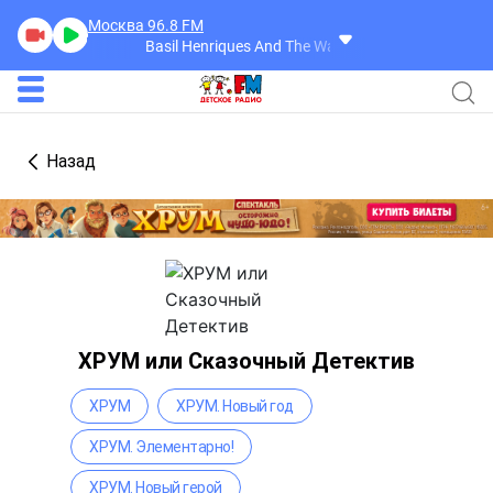
Москва 96.8
FM
Basil Henriques And The Waikiki Islanders
My Cherie
Назад
ХРУМ или Сказочный Детектив
ХРУМ
ХРУМ. Новый год
ХРУМ. Элементарно!
ХРУМ. Новый герой