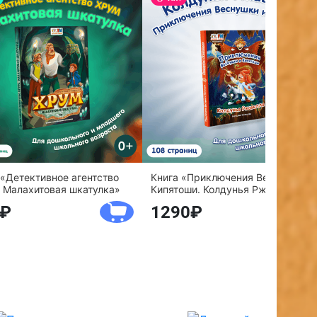
 «Детективное агентство
Книга «Приключения Веснушки и
 Малахитовая шкатулка»
Кипятоши. Колдунья Ржавелла»
1290