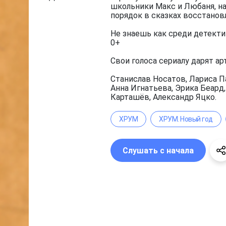
школьники Макс и Любаня, на
порядок в сказках восстанов
Не знаешь как среди детекти
0+
Свои голоса сериалу дарят ар
Станислав Носатов, Лариса П
Анна Игнатьева, Эрика Беард
Карташёв, Александр Яцко.
ХРУМ
ХРУМ. Новый год
Слушать с начала