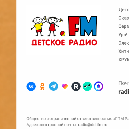
Детс
Добавьте в очередь прослушивания другие
Сказ
Серв
Ура!
Элек
Хит-
ХРУ
Поч
rad
Общество с ограниченной ответственностью «ГПМ Ра
Адрес электронной почты:
radio@detifm.ru