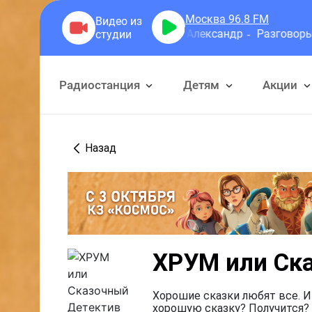
Москва 96.8
FM
Герра Александр
Разговоры
Радиостанция
Детям
Акции
Назад
ХРУМ или Ск
Хорошие сказки любят все. И
хорошую сказку? Получится? 