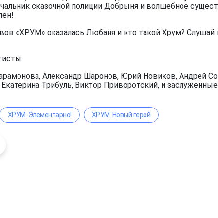
чальник сказочной полиции Добрыня и волшебное существ
лен!
вов «ХРУМ» оказалась Любаня и кто такой Хрум? Слушай 
тисты:
арамонова, Александр Шаронов, Юрий Новиков, Андрей Сок
, Екатерина Трибуль, Виктор Приворотский, и заслуженны
ХРУМ. Элементарно!
ХРУМ. Новый герой