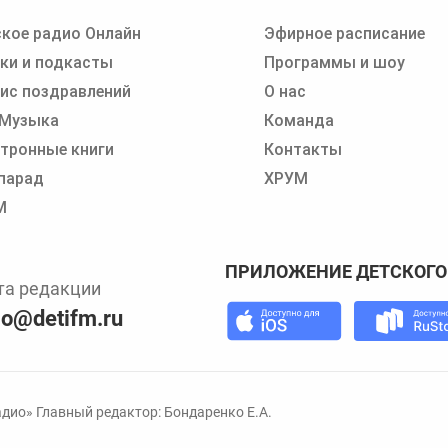
кое радио Онлайн
Эфирное расписание
 записи программ или сказок
ки и подкасты
Программы и шоу
ис поздравлений
О нас
 Музыка
Команда
тронные книги
Контакты
парад
ХРУМ
М
ПРИЛОЖЕНИЕ ДЕТСКОГО
та редакции
io@detifm.ru
дио» Главный редактор: Бондаренко Е.А.