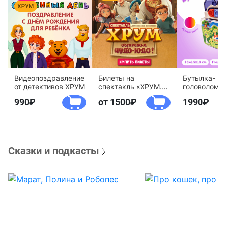
Видеопоздравление
Билеты на
Бутылка-
от детективов ХРУМ
спектакль «ХРУМ.
головоломк
Осторожно, Чудо-
воды «Дете
990
от 1500
1990
Юдо!»
агентство 
Сказки и подкасты