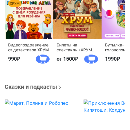
Видеопоздравление
Билеты на
Бутылка-
от детективов ХРУМ
спектакль «ХРУМ.
головоломк
Осторожно, Чудо-
воды «Дете
990
от 1500
1990
Юдо!»
агентство 
Сказки и подкасты