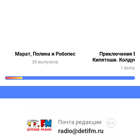
Марат, Полина и Робопес
Приключения Ве
Кипятоши. Колдунь
38 выпусков
1 выпуск
Очередь прослушивания
Добавьте в очередь прослушивания другие записи
программ или сказок
Почта редакции
0+
radio@detifm.ru