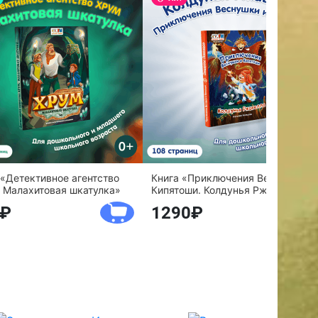
 «Детективное агентство
Книга «Приключения Веснушки и
 Малахитовая шкатулка»
Кипятоши. Колдунья Ржавелла»
1290