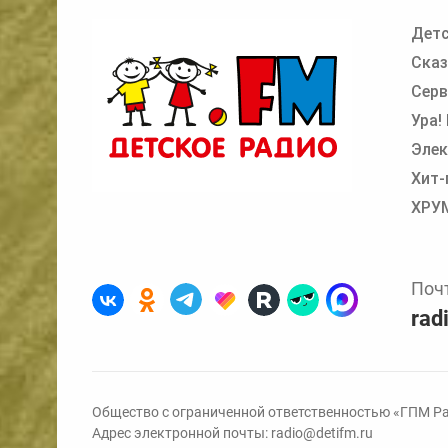
Детс
Добавьте в очередь прослушивания другие
Сказ
Серв
Ура!
Элек
Хит-
ХРУ
Поч
rad
Общество с ограниченной ответственностью «ГПМ Ра
Адрес электронной почты:
radio@detifm.ru