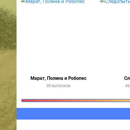
Марат, Полина и Робопес
Сл
38 выпусков
46
Очередь прослушив