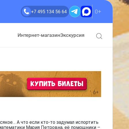
0+
+7 495 134 56 64
Интернет-магазин
Экскурсия
сякое… А что если кто-то задумал испортить
 математики Мария Петровна, её помощники –