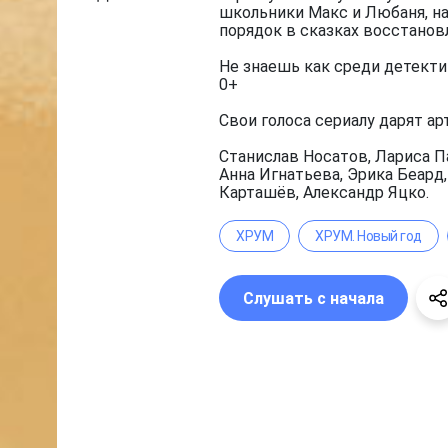
школьники Макс и Любаня, на
порядок в сказках восстанов
Не знаешь как среди детекти
0+
Свои голоса сериалу дарят ар
Станислав Носатов, Лариса П
Анна Игнатьева, Эрика Беард
Карташёв, Александр Яцко.
ХРУМ
ХРУМ. Новый год
Слушать с начала