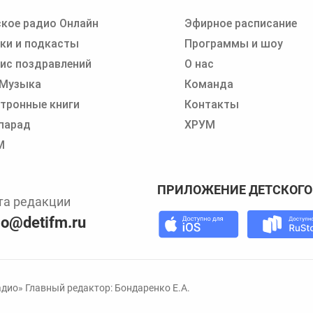
кое радио Онлайн
Эфирное расписание
 записи программ или сказок
ки и подкасты
Программы и шоу
ис поздравлений
О нас
 Музыка
Команда
тронные книги
Контакты
парад
ХРУМ
М
ПРИЛОЖЕНИЕ ДЕТСКОГО
та редакции
io@detifm.ru
дио» Главный редактор: Бондаренко Е.А.