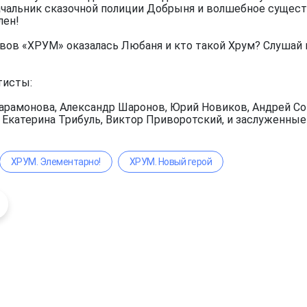
чальник сказочной полиции Добрыня и волшебное существ
лен!
вов «ХРУМ» оказалась Любаня и кто такой Хрум? Слушай 
тисты:
арамонова, Александр Шаронов, Юрий Новиков, Андрей Сок
, Екатерина Трибуль, Виктор Приворотский, и заслуженны
ХРУМ. Элементарно!
ХРУМ. Новый герой