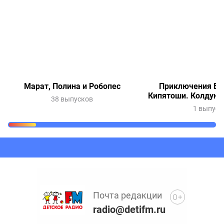
Марат, Полина и Робопес
Приключения Ве
Кипятоши. Колдунь
38 выпусков
1 выпуск
Очередь прослушивания
Добавьте в очередь прослушивания другие записи
программ или сказок
Почта редакции
0+
radio@detifm.ru