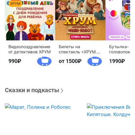
Видеопоздравление
Билеты на
Бутылка-
от детективов ХРУМ
спектакль «ХРУМ.
головоломк
Осторожно, Чудо-
воды «Дете
990
от 1500
1990
Юдо!»
агентство 
Сказки и подкасты