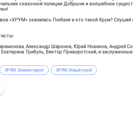
чальник сказочной полиции Добрыня и волшебное существ
лен!
вов «ХРУМ» оказалась Любаня и кто такой Хрум? Слушай 
тисты:
арамонова, Александр Шаронов, Юрий Новиков, Андрей Сок
, Екатерина Трибуль, Виктор Приворотский, и заслуженны
ХРУМ. Элементарно!
ХРУМ. Новый герой