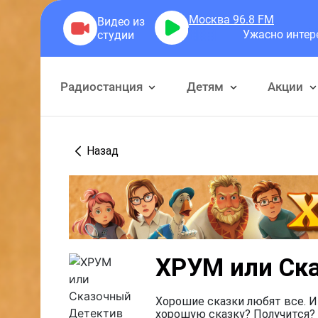
Москва 96.8
FM
Ужасно интересно
Уж
Радиостанция
Детям
Акции
Назад
ХРУМ или Ск
Хорошие сказки любят все. И
хорошую сказку? Получится? 