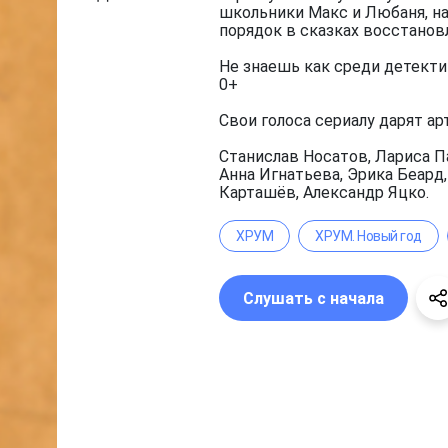
школьники Макс и Любаня, на
порядок в сказках восстанов
Не знаешь как среди детекти
0+
Свои голоса сериалу дарят ар
Станислав Носатов, Лариса П
Анна Игнатьева, Эрика Беард
Карташёв, Александр Яцко.
ХРУМ
ХРУМ. Новый год
Слушать с начала