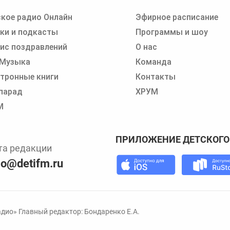
кое радио Онлайн
Эфирное расписание
 записи программ или сказок
ки и подкасты
Программы и шоу
ис поздравлений
О нас
 Музыка
Команда
тронные книги
Контакты
парад
ХРУМ
М
ПРИЛОЖЕНИЕ ДЕТСКОГО
та редакции
io@detifm.ru
дио» Главный редактор: Бондаренко Е.А.