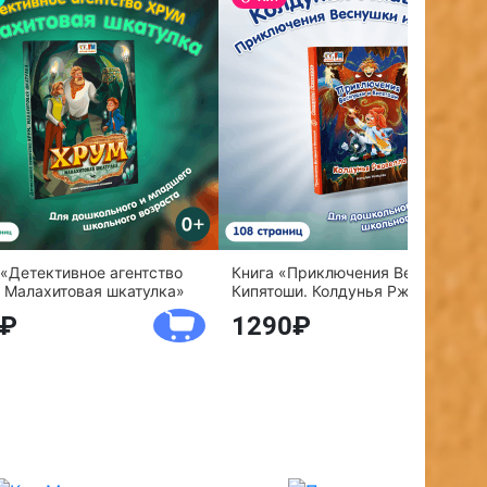
 «Детективное агентство
Книга «Приключения Веснушки и
 Малахитовая шкатулка»
Кипятоши. Колдунья Ржавелла»
1290