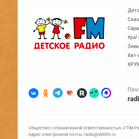
Детс
Добавьте в очередь прослушивания другие
Сказ
Серв
Ура!
Элек
Хит-
ХРУ
Поч
rad
Общество с ограниченной ответственностью «ГПМ Ра
Адрес электронной почты:
radio@detifm.ru