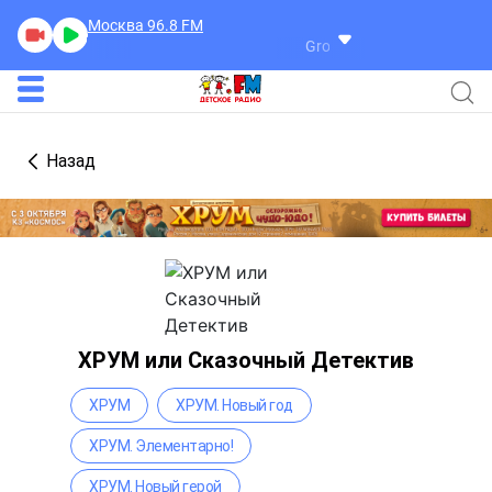
Москва 96.8
FM
Grover Washington
I'm All Yo
Назад
ХРУМ или Сказочный Детектив
ХРУМ
ХРУМ. Новый год
ХРУМ. Элементарно!
ХРУМ. Новый герой