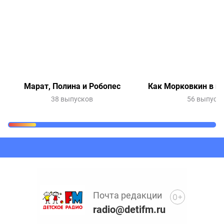
Марат, Полина и Робопес
Как Морковкин в и
38 выпусков
56 выпуск
Очередь прослушивания
Добавьте в очередь прослушивания другие записи
программ или сказок
Почта редакции
0+
radio@detifm.ru