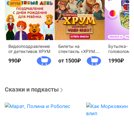
Видеопоздравление
Билеты на
Бутылка-
от детективов ХРУМ
спектакль «ХРУМ.
головоломк
Осторожно, Чудо-
воды «Дете
990
от 1500
1990
Юдо!»
агентство 
Сказки и подкасты