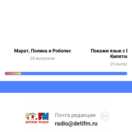
Марат, Полина и Робопес
Покажи язык с Ве
Кипятош
38 выпусков
29 выпуск
Очередь прослушивания
Добавьте в очередь прослушивания другие записи
программ или сказок
Почта редакции
0+
radio@detifm.ru