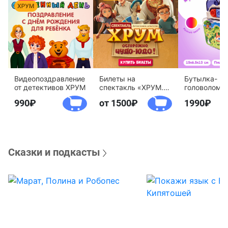
Видеопоздравление
Билеты на
Бутылка-
от детективов ХРУМ
спектакль «ХРУМ.
головоломк
Осторожно, Чудо-
воды «Дете
990
от 1500
1990
Юдо!»
агентство 
Сказки и подкасты