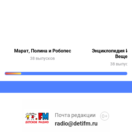
Марат, Полина и Робопес
Энциклопедия Ин
Вещей
38 выпусков
38 выпуск
Очередь прослушивания
Добавьте в очередь прослушивания другие записи
программ или сказок
Почта редакции
0+
radio@detifm.ru