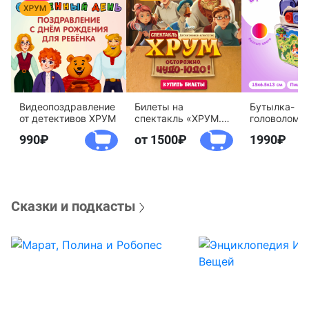
Видеопоздравление
Билеты на
Бутылка-
от детективов ХРУМ
спектакль «ХРУМ.
головоломк
Осторожно, Чудо-
воды «Дете
990
от 1500
1990
Юдо!»
агентство 
Сказки и подкасты