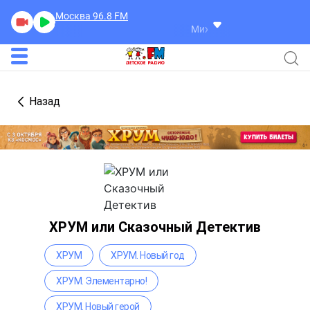
Москва 96.8
FM
Михаил Боярский
Динозав
Назад
ХРУМ или Сказочный Детектив
ХРУМ
ХРУМ. Новый год
ХРУМ. Элементарно!
ХРУМ. Новый герой