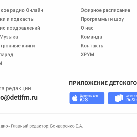
кое радио Онлайн
Эфирное расписание
 записи программ или сказок
ки и подкасты
Программы и шоу
ис поздравлений
О нас
 Музыка
Команда
тронные книги
Контакты
парад
ХРУМ
М
ПРИЛОЖЕНИЕ ДЕТСКОГО
та редакции
io@detifm.ru
дио» Главный редактор: Бондаренко Е.А.