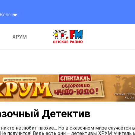
орожный Детектив или Приключения Семафорыча
Желе
ХРУМ
азочный Детектив
 никто не любит плохие… Но в сказочном мире случается в
Не получится! Ведь есть они – детективы ХРУМ: учитель