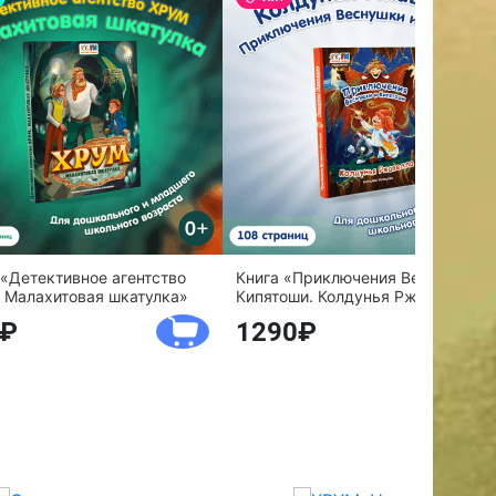
 «Детективное агентство
Книга «Приключения Веснушки и
 Малахитовая шкатулка»
Кипятоши. Колдунья Ржавелла»
1290