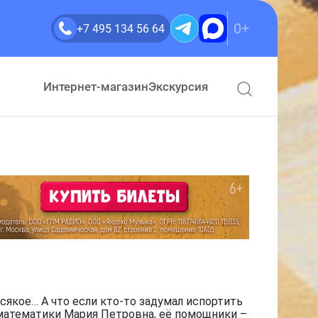
0+
+7 495 134 56 64
знодорожный Детектив или Приключения Семафорыча
Интернет-магазин
Экскурсия
сякое… А что если кто-то задумал испортить
 математики Мария Петровна, её помощники –