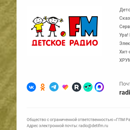
Детс
Добавьте в очередь прослушивания другие
Сказ
Серв
Ура!
Элек
Хит-
ХРУ
Поч
rad
Общество с ограниченной ответственностью «ГПМ Ра
Адрес электронной почты:
radio@detifm.ru