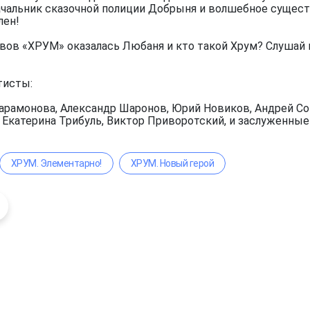
чальник сказочной полиции Добрыня и волшебное существ
лен!
вов «ХРУМ» оказалась Любаня и кто такой Хрум? Слушай 
тисты:
арамонова, Александр Шаронов, Юрий Новиков, Андрей Сок
, Екатерина Трибуль, Виктор Приворотский, и заслуженны
ХРУМ. Элементарно!
ХРУМ. Новый герой