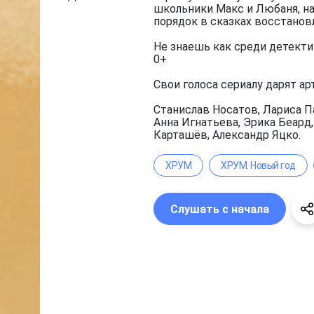
школьники Макс и Любаня, на
порядок в сказках восстанов
Не знаешь как среди детекти
0+
Свои голоса сериалу дарят ар
Станислав Носатов, Лариса П
Анна Игнатьева, Эрика Беард
Карташёв, Александр Яцко.
ХРУМ
ХРУМ. Новый год
Слушать с начала