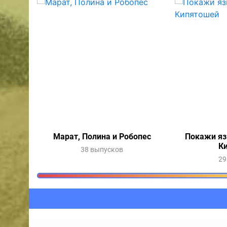
Марат, Полина и Робопес
Покажи яз
К
38 выпусков
29
Очередь прослушив