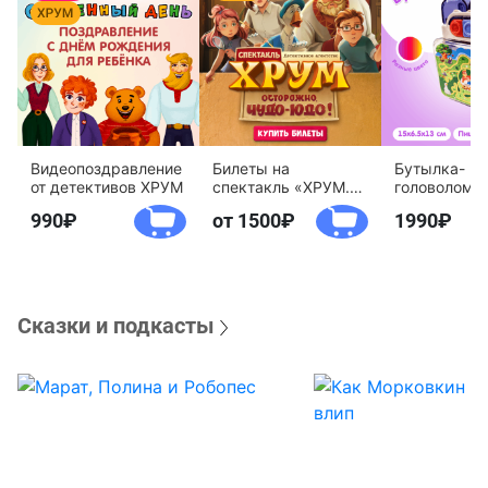
Видеопоздравление
Билеты на
Бутылка-
от детективов ХРУМ
спектакль «ХРУМ.
головоломк
Осторожно, Чудо-
воды «Дете
990
от 1500
1990
Юдо!»
агентство 
Сказки и подкасты