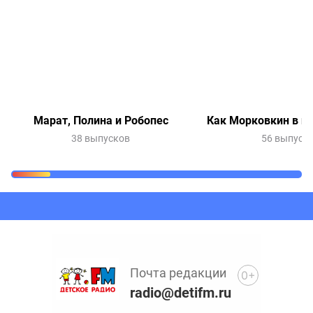
Марат, Полина и Робопес
Как Морковкин в и
38 выпусков
56 выпуск
Очередь прослушивания
Добавьте в очередь прослушивания другие записи
программ или сказок
Почта редакции
0+
radio@detifm.ru