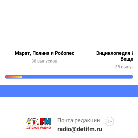
Марат, Полина и Робопес
Энциклопедия Ин
Вещей
38 выпусков
38 выпуск
Очередь прослушивания
Добавьте в очередь прослушивания другие записи
программ или сказок
Почта редакции
0+
radio@detifm.ru