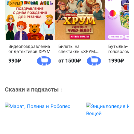
Видеопоздравление
Билеты на
Бутылка-
от детективов ХРУМ
спектакль «ХРУМ.
головоломк
Осторожно, Чудо-
воды «Дете
990
от 1500
1990
Юдо!»
агентство 
Сказки и подкасты