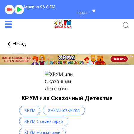
Москва 96.8
FM
Герра Александр
Разговоры
Назад
ХРУМ или Сказочный Детектив
ХРУМ
ХРУМ. Новый год
ХРУМ. Элементарно!
ХРУМ. Новый герой