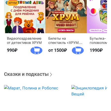
Видеопоздравление
Билеты на
Бутылка-
от детективов ХРУМ
спектакль «ХРУМ.
головоломк
Осторожно, Чудо-
воды «Дете
990
от 1500
1990
Юдо!»
агентство 
Сказки и подкасты