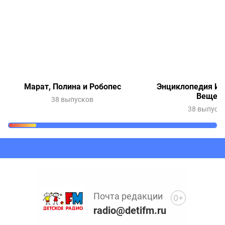
Марат, Полина и Робопес
Энциклопедия Ин
Вещей
38 выпусков
38 выпуск
Очередь прослушивания
Добавьте в очередь прослушивания другие записи
программ или сказок
Почта редакции
0+
radio@detifm.ru