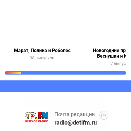
Марат, Полина и Робопес
Новогодние при
Веснушки и Ки
38 выпусков
7 выпуско
Очередь прослушивания
Добавьте в очередь прослушивания другие записи
программ или сказок
Почта редакции
0+
radio@detifm.ru