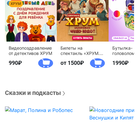
Видеопоздравление
Билеты на
Бутылка-
от детективов ХРУМ
спектакль «ХРУМ.
головоломк
Осторожно, Чудо-
воды «Дете
990
от 1500
1990
Юдо!»
агентство 
Сказки и подкасты