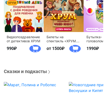
Видеопоздравление
Билеты на
Бутылка-
от детективов ХРУМ
спектакль «ХРУМ.
головоломк
Осторожно, Чудо-
воды «Дете
990
от 1500
1990
Юдо!»
агентство 
Сказки и подкасты