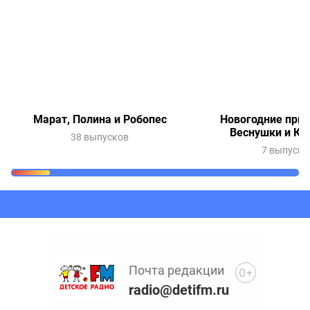
Марат, Полина и Робопес
Новогодние при
Веснушки и Ки
38 выпусков
7 выпуско
Очередь прослушивания
Добавьте в очередь прослушивания другие записи
программ или сказок
Почта редакции
0+
radio@detifm.ru