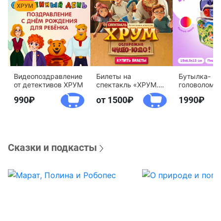
Видеопоздравление
Билеты на
Бутылка-
от детективов ХРУМ
спектакль «ХРУМ.
головоломк
Осторожно, Чудо-
воды «Дете
990
от 1500
1990
Юдо!»
агентство 
Сказки и подкасты