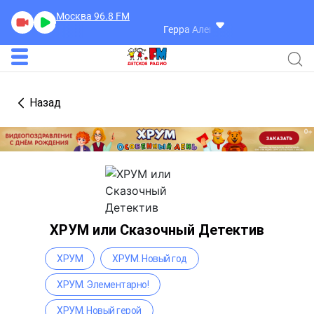
Москва 96.8
FM
Герра Александр
Разговоры
Назад
ХРУМ или Сказочный Детектив
ХРУМ
ХРУМ. Новый год
ХРУМ. Элементарно!
ХРУМ. Новый герой