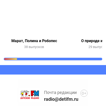
Марат, Полина и Робопес
О природе и 
38 выпусков
29 выпуск
Очередь прослушивания
Добавьте в очередь прослушивания другие записи
программ или сказок
Почта редакции
0+
radio@detifm.ru