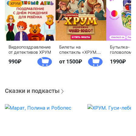
Видеопоздравление
Билеты на
Бутылка-
от детективов ХРУМ
спектакль «ХРУМ.
головоломк
Осторожно, Чудо-
воды «Дете
990
от 1500
1990
Юдо!»
агентство 
Сказки и подкасты