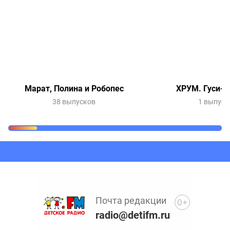
Марат, Полина и Робопес
ХРУМ. Гуси-л
38 выпусков
1 выпуск
Очередь прослушивания
Добавьте в очередь прослушивания другие записи
программ или сказок
Почта редакции
0+
radio@detifm.ru