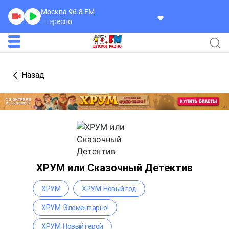
Москва 96.8
FM
Ужасно интересно
Назад
ХРУМ или Сказочный Детектив
ХРУМ
ХРУМ. Новый год
ХРУМ. Элементарно!
ХРУМ. Новый герой