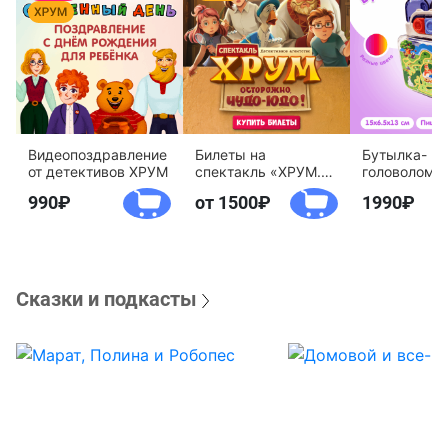
Видеопоздравление
Билеты на
Бутылка-
от детективов ХРУМ
спектакль «ХРУМ.
головоломк
Осторожно, Чудо-
воды «Дете
990
от 1500
1990
Юдо!»
агентство 
Сказки и подкасты