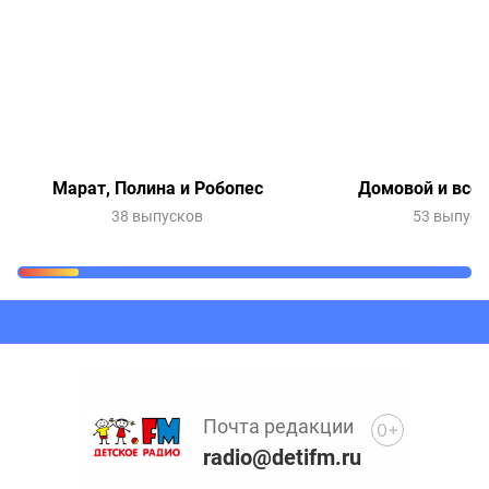
Марат, Полина и Робопес
Домовой и все-
38 выпусков
53 выпуск
Очередь прослушивания
Добавьте в очередь прослушивания другие записи
программ или сказок
Почта редакции
0+
radio@detifm.ru