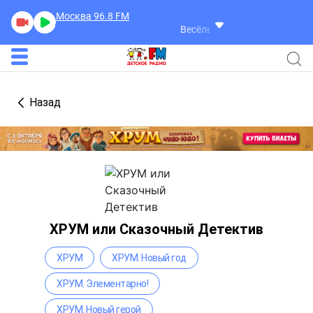
Москва 96.8
FM
Весёлые Истории
Весёлые Ис
Назад
ХРУМ или Сказочный Детектив
ХРУМ
ХРУМ. Новый год
ХРУМ. Элементарно!
ХРУМ. Новый герой