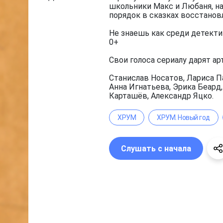
школьники Макс и Любаня, на
порядок в сказках восстанов
Не знаешь как среди детекти
0+
Свои голоса сериалу дарят ар
Станислав Носатов, Лариса П
Анна Игнатьева, Эрика Беард
Карташёв, Александр Яцко.
ХРУМ
ХРУМ. Новый год
Слушать с начала