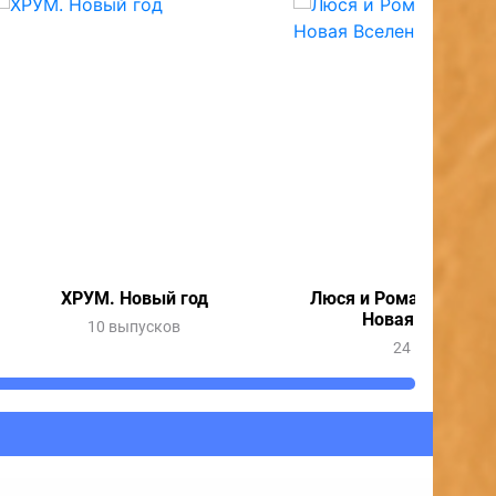
ХРУМ. Новый год
Люся и Рома спасают 
Новая Вселенн
10 выпусков
24 выпуска