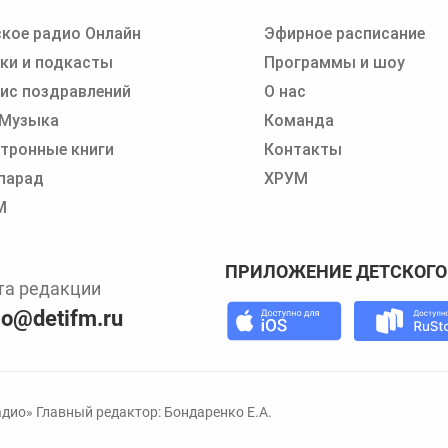
кое радио Онлайн
Эфирное расписание
 записи программ или сказок
ки и подкасты
Программы и шоу
ис поздравлений
О нас
 Музыка
Команда
тронные книги
Контакты
парад
ХРУМ
М
ПРИЛОЖЕНИЕ ДЕТСКОГО
та редакции
io@detifm.ru
дио» Главный редактор: Бондаренко Е.А.