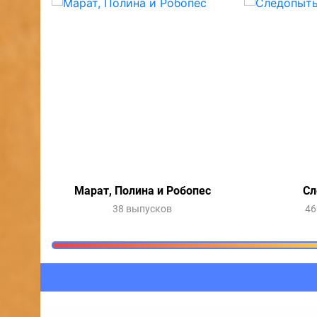
Марат, Полина и Робопес
Сл
38 выпусков
46
Очередь прослушив