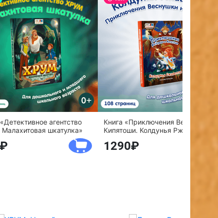
 «Детективное агентство
Книга «Приключения Веснушки и
 Малахитовая шкатулка»
Кипятоши. Колдунья Ржавелла»
1290