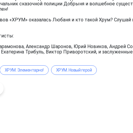
чальник сказочной полиции Добрыня и волшебное существ
лен!
вов «ХРУМ» оказалась Любаня и кто такой Хрум? Слушай 
тисты:
арамонова, Александр Шаронов, Юрий Новиков, Андрей Сок
, Екатерина Трибуль, Виктор Приворотский, и заслуженны
ХРУМ. Элементарно!
ХРУМ. Новый герой