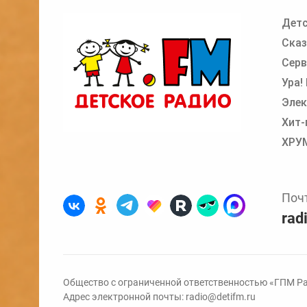
Детс
Добавьте в очередь прослушивания другие
Сказ
Серв
Ура!
Элек
Хит-
ХРУ
Поч
rad
Общество с ограниченной ответственностью «ГПМ Ра
Адрес электронной почты:
radio@detifm.ru