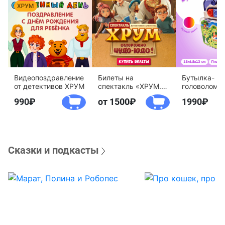
Видеопоздравление
Билеты на
Бутылка-
от детективов ХРУМ
спектакль «ХРУМ.
головоломк
Осторожно, Чудо-
воды «Дете
990
от 1500
1990
Юдо!»
агентство 
Сказки и подкасты