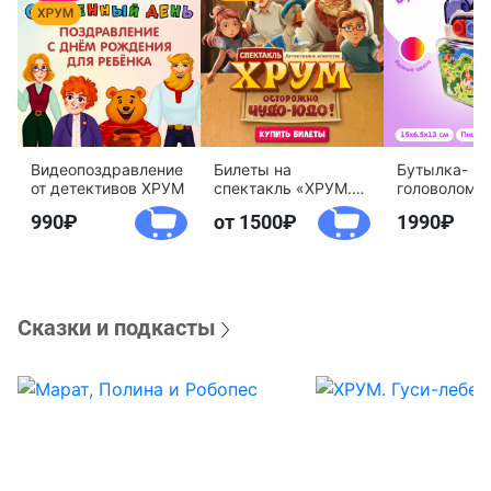
Видеопоздравление
Билеты на
Бутылка-
от детективов ХРУМ
спектакль «ХРУМ.
головоломк
Осторожно, Чудо-
воды «Дете
990
от 1500
1990
Юдо!»
агентство 
Сказки и подкасты