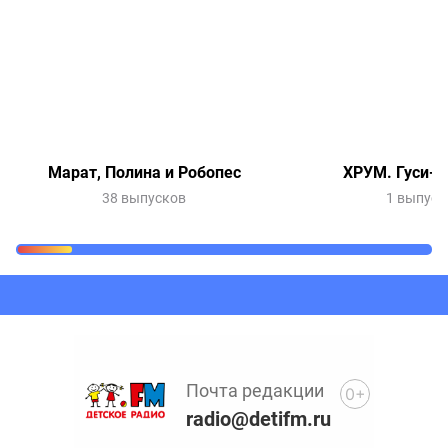
Марат, Полина и Робопес
ХРУМ. Гуси-л
38 выпусков
1 выпуск
Очередь прослушивания
Добавьте в очередь прослушивания другие записи
программ или сказок
Почта редакции
0+
radio@detifm.ru