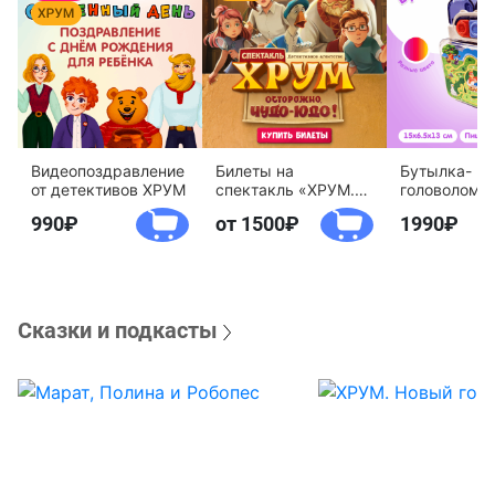
Видеопоздравление
Билеты на
Бутылка-
от детективов ХРУМ
спектакль «ХРУМ.
головоломк
Осторожно, Чудо-
воды «Дете
990
от 1500
1990
Юдо!»
агентство 
Сказки и подкасты