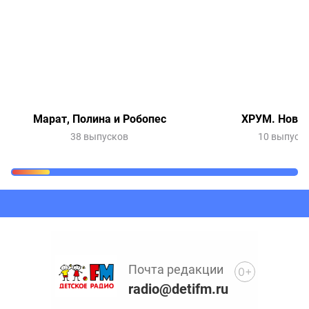
Марат, Полина и Робопес
ХРУМ. Новый
38 выпусков
10 выпуск
Очередь прослушивания
Добавьте в очередь прослушивания другие записи
программ или сказок
Почта редакции
0+
radio@detifm.ru