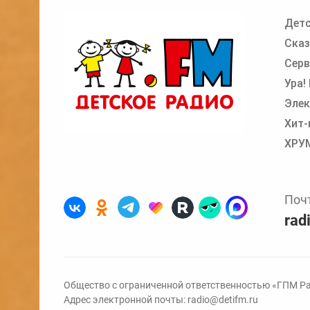
Детс
Добавьте в очередь прослушивания другие
Сказ
Серв
Ура!
Элек
Хит-
ХРУ
Поч
rad
Общество с ограниченной ответственностью «ГПМ Ра
Адрес электронной почты:
radio@detifm.ru