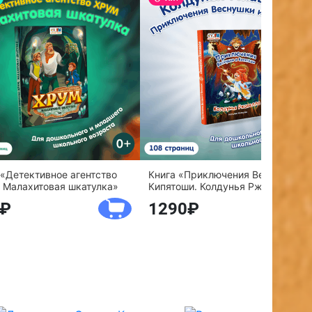
 «Детективное агентство
Книга «Приключения Веснушки и
 Малахитовая шкатулка»
Кипятоши. Колдунья Ржавелла»
1290