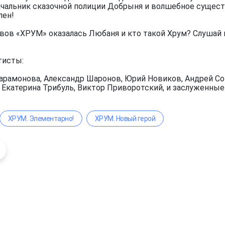
чальник сказочной полиции Добрыня и волшебное существ
лен!
вов «ХРУМ» оказалась Любаня и кто такой Хрум? Слушай 
тисты:
арамонова, Александр Шаронов, Юрий Новиков, Андрей Сок
, Екатерина Трибуль, Виктор Приворотский, и заслуженны
ХРУМ. Элементарно!
ХРУМ. Новый герой