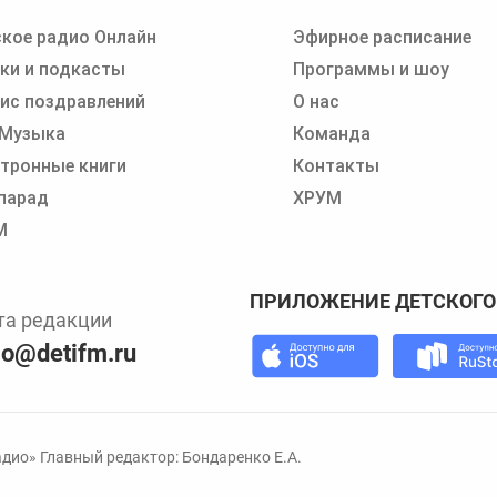
кое радио Онлайн
Эфирное расписание
 записи программ или сказок
ки и подкасты
Программы и шоу
ис поздравлений
О нас
 Музыка
Команда
тронные книги
Контакты
парад
ХРУМ
М
ПРИЛОЖЕНИЕ ДЕТСКОГО
та редакции
io@detifm.ru
дио» Главный редактор: Бондаренко Е.А.