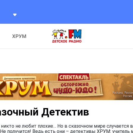
Что Значат Наши Имена
Что Значат Наши Имена
ХРУМ
азочный Детектив
 никто не любит плохие… Но в сказочном мире случается в
Не получится! Ведь есть они – детективы ХРУМ: учитель