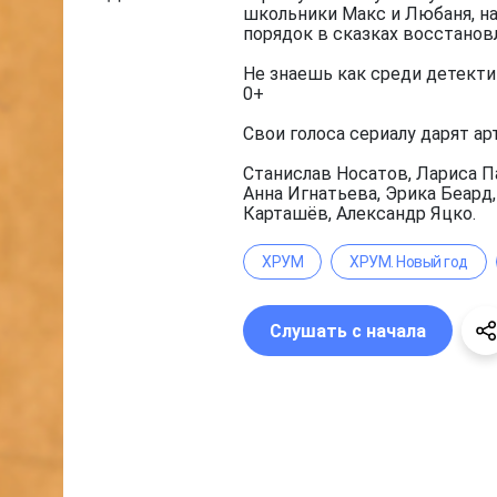
школьники Макс и Любаня, на
порядок в сказках восстанов
Не знаешь как среди детекти
0+
Свои голоса сериалу дарят ар
Станислав Носатов, Лариса П
Анна Игнатьева, Эрика Беард
Карташёв, Александр Яцко.
ХРУМ
ХРУМ. Новый год
Слушать с начала