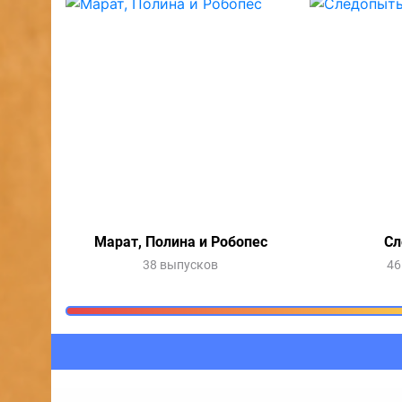
Марат, Полина и Робопес
Сл
38 выпусков
46
Очередь прослушив