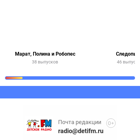
Марат, Полина и Робопес
Следопы
38 выпусков
46 выпуск
Очередь прослушивания
Добавьте в очередь прослушивания другие записи
программ или сказок
Почта редакции
0+
radio@detifm.ru