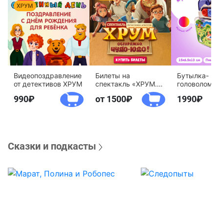
Видеопоздравление
Билеты на
Бутылка-
от детективов ХРУМ
спектакль «ХРУМ.
головоломк
Осторожно, Чудо-
воды «Дете
990
от 1500
1990
Юдо!»
агентство 
Сказки и подкасты