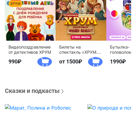
Видеопоздравление
Билеты на
Бутылка-
от детективов ХРУМ
спектакль «ХРУМ.
головоломк
Осторожно, Чудо-
воды «Дете
990
от 1500
1990
Юдо!»
агентство 
Сказки и подкасты