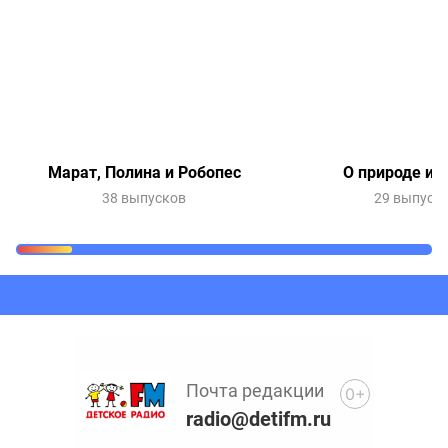
Марат, Полина и Робопес
О природе и 
38 выпусков
29 выпуск
Очередь прослушивания
Добавьте в очередь прослушивания другие записи
программ или сказок
Почта редакции
0+
radio@detifm.ru