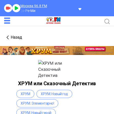
Москва 96.8
FM
икан»
До-Ре-Ми
Назад
ХРУМ или Сказочный Детектив
ХРУМ
ХРУМ. Новый год
ХРУМ. Элементарно!
ХРУМ. Новый герой