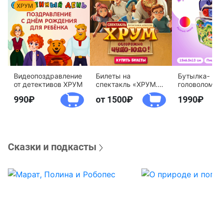
Видеопоздравление
Билеты на
Бутылка-
от детективов ХРУМ
спектакль «ХРУМ.
головоломк
Осторожно, Чудо-
воды «Дете
990
от 1500
1990
Юдо!»
агентство 
Сказки и подкасты