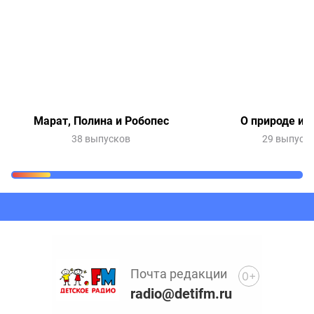
Марат, Полина и Робопес
О природе и 
38 выпусков
29 выпуск
Очередь прослушивания
Добавьте в очередь прослушивания другие записи
программ или сказок
Почта редакции
0+
radio@detifm.ru