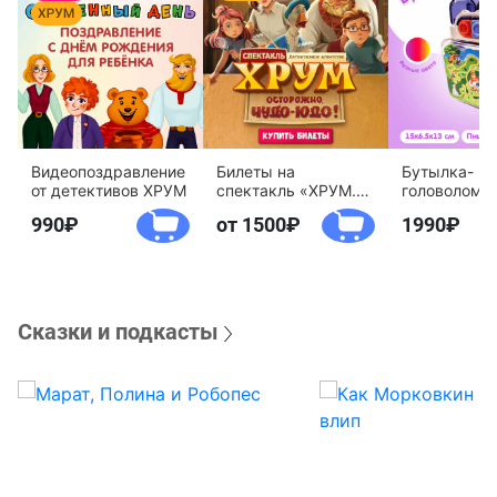
Видеопоздравление
Билеты на
Бутылка-
от детективов ХРУМ
спектакль «ХРУМ.
головоломк
Осторожно, Чудо-
воды «Дете
990
от 1500
1990
Юдо!»
агентство 
Сказки и подкасты