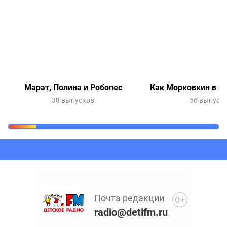
Марат, Полина и Робопес
Как Морковкин в и
38 выпусков
56 выпуск
Очередь прослушивания
Добавьте в очередь прослушивания другие записи
программ или сказок
Почта редакции
0+
radio@detifm.ru