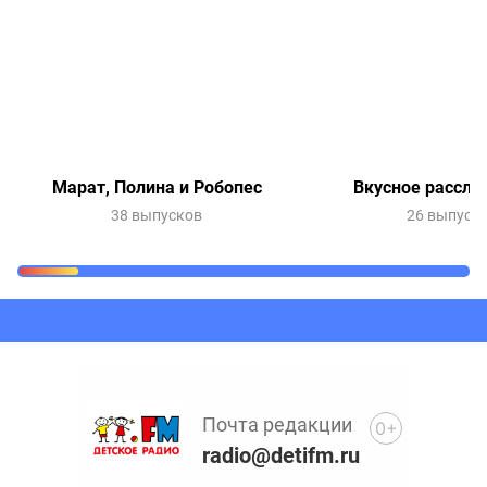
Марат, Полина и Робопес
Вкусное рассле
38 выпусков
26 выпуск
Очередь прослушивания
Добавьте в очередь прослушивания другие записи
программ или сказок
Почта редакции
0+
radio@detifm.ru