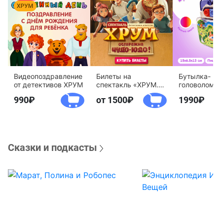
Видеопоздравление
Билеты на
Бутылка-
от детективов ХРУМ
спектакль «ХРУМ.
головоломк
Осторожно, Чудо-
воды «Дете
990
от 1500
1990
Юдо!»
агентство 
Сказки и подкасты