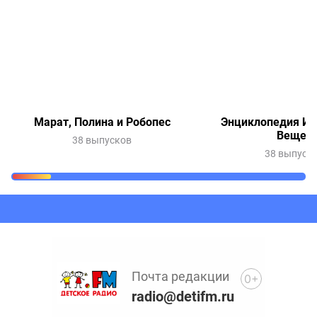
Марат, Полина и Робопес
Энциклопедия Ин
Вещей
38 выпусков
38 выпуск
Очередь прослушивания
Добавьте в очередь прослушивания другие записи
программ или сказок
Почта редакции
0+
radio@detifm.ru