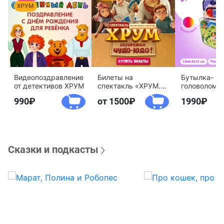
Видеопоздравление
Билеты на
Бутылка-
от детективов ХРУМ
спектакль «ХРУМ.
головоломк
Осторожно, Чудо-
воды «Дете
990
от 1500
1990
Юдо!»
агентство 
Сказки и подкасты