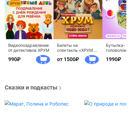
Видеопоздравление
Билеты на
Бутылка-
от детективов ХРУМ
спектакль «ХРУМ.
головоломк
Осторожно, Чудо-
воды «Дете
990
от 1500
1990
Юдо!»
агентство 
Сказки и подкасты