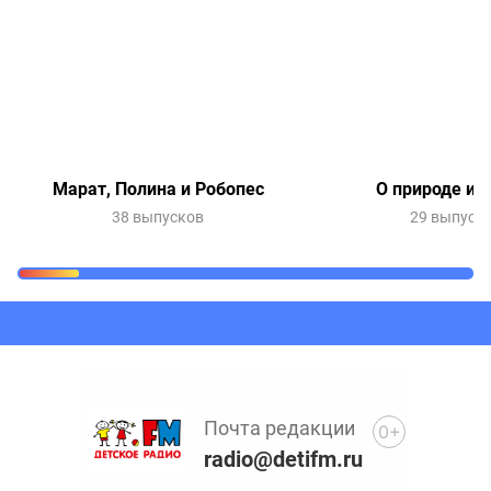
Марат, Полина и Робопес
О природе и 
38 выпусков
29 выпуск
Очередь прослушивания
Добавьте в очередь прослушивания другие записи
программ или сказок
Почта редакции
0+
radio@detifm.ru