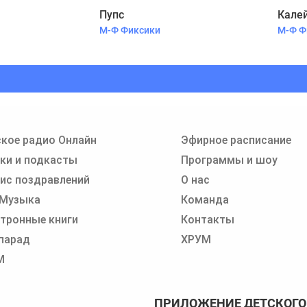
Пупс
Кале
М-Ф Фиксики
М-Ф Ф
кое радио Онлайн
Эфирное расписание
ки и подкасты
Программы и шоу
ис поздравлений
О нас
 Музыка
Команда
тронные книги
Контакты
парад
ХРУМ
М
ПРИЛОЖЕНИЕ ДЕТСКОГО