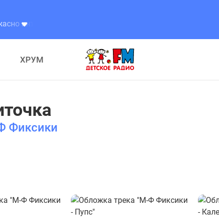
о интересно
Ужасно интересно
ХРУМ
иточка
Ф Фиксики