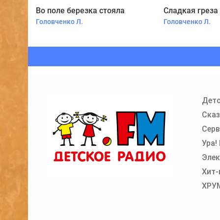
Во поле березка стояла
Сладкая греза
Головченко Л.
Головченко Л.
Детс
Сказ
Серв
Ура!
Элек
Хит-
ХРУ