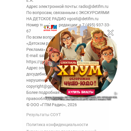
Е.А.
Адрес электронной почты:
radio@detifm.ru
По вопросам, связанным с ЭКСКУРСИЯМИ
НА ДЕТСКОЕ РАДИО
vgosti@detifm.ru
Номер телефона редакции:
+ 7 (495) 937-33-
67
По всем вопросам размещения рекламы на
«Детском радио» - сейлз-хаус «ГПМ
Реклама»:
+7 (495) 921-40-41
E-mail:
sales@gazprom-media.ru
https://gpmsaleshouse.ru/
Адрес электронной почты для отправления
досудебной претензии по вопросам
нарушения авторских и смежных прав:
copyright@gpmradio.ru
Более подробная информация для
правообладателей.
© ООО «ГПМ Радио», 2026
Результаты СОУТ
Политика конфиденциальности