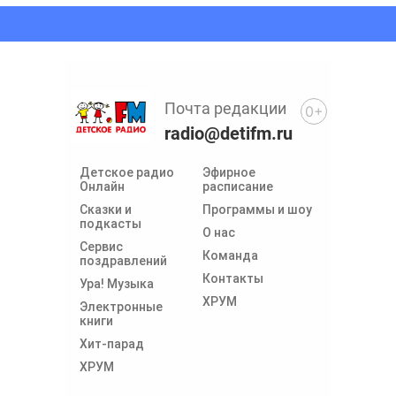
Почта редакции
0+
radio@detifm.ru
Детское радио
Эфирное
Онлайн
расписание
Сказки и
Программы и шоу
подкасты
О нас
Сервис
Команда
поздравлений
Контакты
Ура! Музыка
ХРУМ
Электронные
книги
Хит-парад
ХРУМ