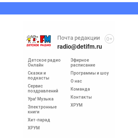
Почта редакции
0+
radio@detifm.ru
Детское радио
Эфирное
Онлайн
расписание
Сказки и
Программы и шоу
подкасты
О нас
Сервис
Команда
поздравлений
Контакты
Ура! Музыка
ХРУМ
Электронные
книги
Хит-парад
ХРУМ