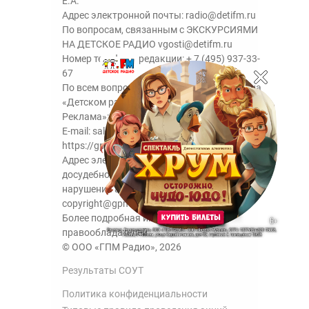
Е.А.
Адрес электронной почты:
radio@detifm.ru
По вопросам, связанным с ЭКСКУРСИЯМИ
НА ДЕТСКОЕ РАДИО
vgosti@detifm.ru
Номер телефона редакции:
+ 7 (495) 937-33-
67
По всем вопросам размещения рекламы на
«Детском радио» - сейлз-хаус «ГПМ
Реклама»:
+7 (495) 921-40-41
E-mail:
sales@gazprom-media.ru
https://gpmsaleshouse.ru/
Адрес электронной почты для отправления
досудебной претензии по вопросам
нарушения авторских и смежных прав:
copyright@gpmradio.ru
Более подробная информация для
правообладателей.
© ООО «ГПМ Радио», 2026
Результаты СОУТ
Политика конфиденциальности