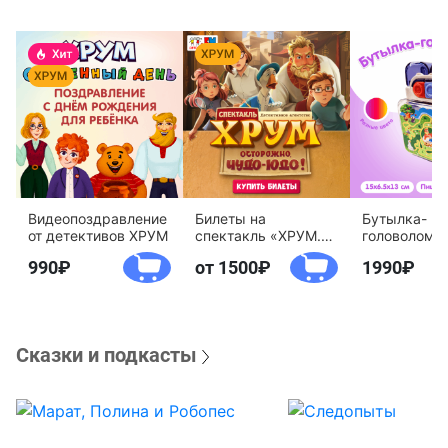
Видеопоздравление
Билеты на
Бутылка-
от детективов ХРУМ
спектакль «ХРУМ.
головоломк
Осторожно, Чудо-
воды «Дете
990
от 1500
1990
Юдо!»
агентство 
Сказки и подкасты