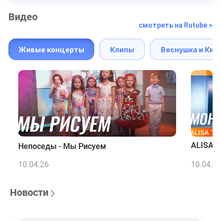
Видео
смотреть на Rutube >
Живые концерты
Клипы
Веснушка и Кип
ALISA T
Непоседы - Мы Рисуем
10.04.26
10.04.2
Новости