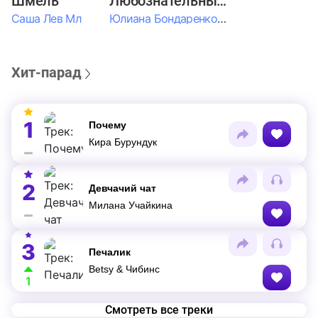
Шмель
Любознательные Дети
Саша Лев Мл
Юлиана Бондаренко & Амелия Колпакова & Егор Егоров & Валерия Шевченко & Ксюша Косичкина
Хит-парад
1
Почему
Кира Бурундук
2
Девчачий чат
Милана Учайкина
3
Печалик
Betsy & Чибинс
1
Смотреть все треки