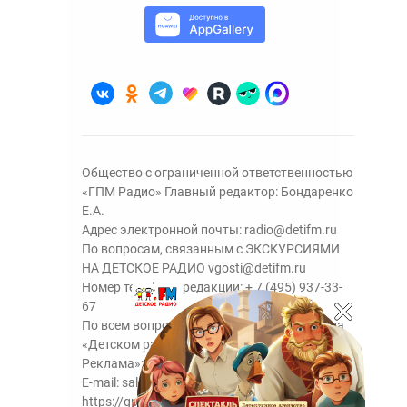
Общество с ограниченной ответственностью
«ГПМ Радио» Главный редактор: Бондаренко
Е.А.
Адрес электронной почты:
radio@detifm.ru
По вопросам, связанным с ЭКСКУРСИЯМИ
НА ДЕТСКОЕ РАДИО
vgosti@detifm.ru
Номер телефона редакции:
+ 7 (495) 937-33-
67
По всем вопросам размещения рекламы на
«Детском радио» - сейлз-хаус «ГПМ
Реклама»:
+7 (495) 921-40-41
E-mail:
sales@gazprom-media.ru
https://gpmsaleshouse.ru/