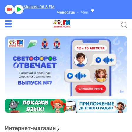
Москва 96.8
FM
Чевостик
Чевостик
Интернет-магазин