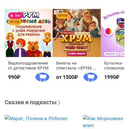
Видеопоздравление
Билеты на
Бутылка-
от детективов ХРУМ
спектакль «ХРУМ.
головоломк
Осторожно, Чудо-
воды «Дете
990
от 1500
1990
Юдо!»
агентство 
Сказки и подкасты