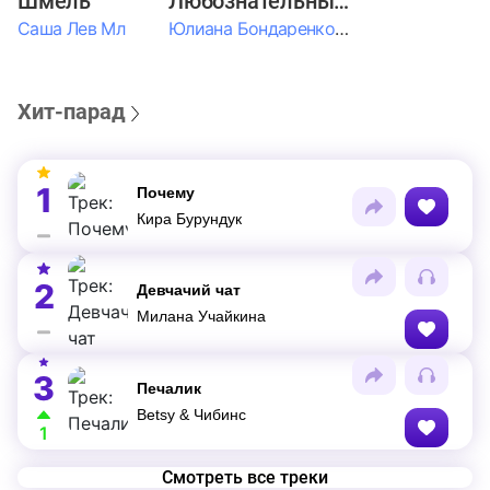
Шмель
Любознательные Дети
Саша Лев Мл
Юлиана Бондаренко & Амелия Колпакова & Егор Егоров & Валерия Шевченко & Ксюша Косичкина
Хит-парад
1
Почему
Кира Бурундук
2
Девчачий чат
Милана Учайкина
3
Печалик
Betsy & Чибинс
1
Смотреть все треки