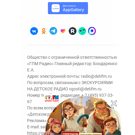
Общество с ограниченной ответственностью
«ГПМ Радио» Главный редактор: Бондаренко
Е.А.
Адрес электронной почты:
radio@detifm.ru
По вопросам, связанным с ЭКСКУРСИЯМИ
НА ДЕТСКОЕ РАДИО
vgosti@detifm.ru
Номер телефона редакции:
+ 7 (495) 937-33-
67
По всем вопросам размещения рекламы на
«Детском радио» - сейлз-хаус «ГПМ
Реклама»:
+7 (495) 921-40-41
E-mail:
sales@gazprom-media.ru
https://gpmsaleshouse.ru/