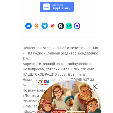
Общество с ограниченной ответственностью
«ГПМ Радио» Главный редактор: Бондаренко
Е.А.
Адрес электронной почты:
radio@detifm.ru
По вопросам, связанным с ЭКСКУРСИЯМИ
НА ДЕТСКОЕ РАДИО
vgosti@detifm.ru
Номер телефона редакции:
+ 7 (495) 937-33-
67
По всем вопросам размещения рекламы на
«Детском радио» - сейлз-хаус «ГПМ
Реклама»:
+7 (495) 921-40-41
E-mail:
sales@gazprom-media.ru
https://gpmsaleshouse.ru/