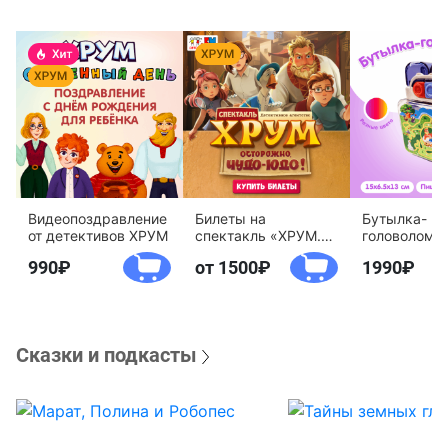
Видеопоздравление
Билеты на
Бутылка-
от детективов ХРУМ
спектакль «ХРУМ.
головоломк
Осторожно, Чудо-
воды «Дете
990
от 1500
1990
Юдо!»
агентство 
Сказки и подкасты