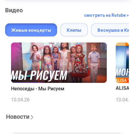
Видео
смотреть на Rutube >
Живые концерты
Клипы
Веснушка и Кип
ALISA T
Непоседы - Мы Рисуем
10.04.26
10.04.2
Новости