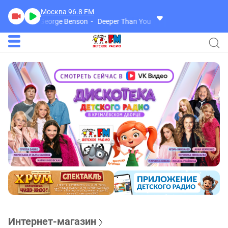
Москва 96.8
FM
George Benson
Deeper Than You Think
Интернет-магазин