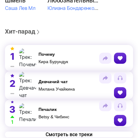
Шмель
Любознательные Дети
Саша Лев Мл
Юлиана Бондаренко & Амелия Колпакова & Егор Егоров & Валерия Шевченко & Ксюша Косичкина
Хит-парад
1
Почему
Кира Бурундук
2
Девчачий чат
Милана Учайкина
3
Печалик
Betsy & Чибинс
1
Смотреть все треки