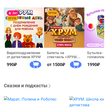
Видеопоздравление
Билеты на
Бутылка-
от детективов ХРУМ
спектакль «ХРУМ.
головоломк
Осторожно, Чудо-
воды «Дете
990
от 1500
1990
Юдо!»
агентство 
Сказки и подкасты