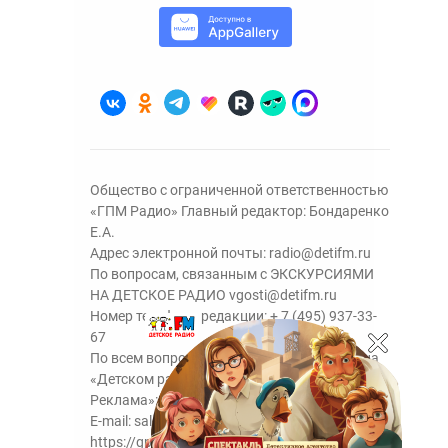
Общество с ограниченной ответственностью
«ГПМ Радио» Главный редактор: Бондаренко
Е.А.
Адрес электронной почты:
radio@detifm.ru
По вопросам, связанным с ЭКСКУРСИЯМИ
НА ДЕТСКОЕ РАДИО
vgosti@detifm.ru
Номер телефона редакции:
+ 7 (495) 937-33-
67
По всем вопросам размещения рекламы на
«Детском радио» - сейлз-хаус «ГПМ
Реклама»:
+7 (495) 921-40-41
E-mail:
sales@gazprom-media.ru
https://gpmsaleshouse.ru/