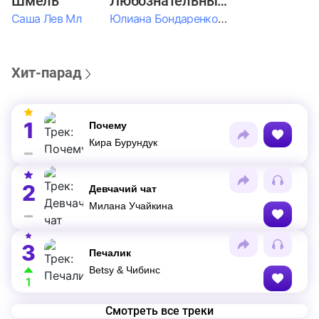
Шмель
Любознательные Дети
Саша Лев Мл
Юлиана Бондаренко & Амелия Колпакова & Егор Егоров & Валерия Шевченко & Ксюша Косичкина
Хит-парад
1
Почему
Кира Бурундук
2
Девчачий чат
Милана Учайкина
3
Печалик
Betsy & Чибинс
1
Смотреть все треки