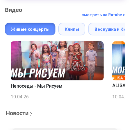
Видео
смотреть на Rutube >
Живые концерты
Клипы
Веснушка и Кип
ALISA T
Непоседы - Мы Рисуем
10.04.26
10.04.2
Новости