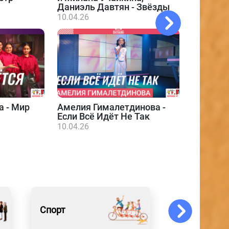
Даниэль Давтян - Звёзды
10.04.26
а - Мир
Амелия Гималетдинова -
Даниэл
Если Всё Идёт Не Так
10.04.26
10.04.26
Спорт
Образован