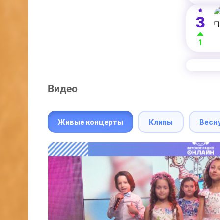
3
1
Видео
Живые концерты
Клипы
Весн