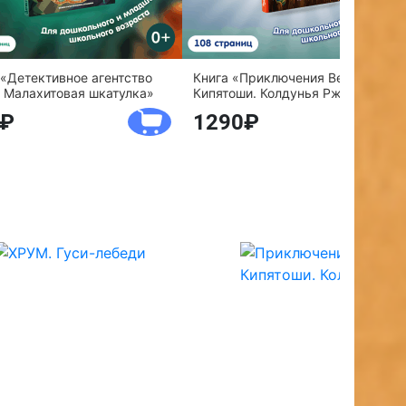
 «Детективное агентство
Книга «Приключения Веснушки и
 Малахитовая шкатулка»
Кипятоши. Колдунья Ржавелла»
1290