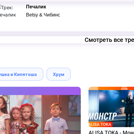
Печалик
Betsy & Чибинс
Смотреть все тр
ушка и Кипятоша
Хрум
ALISA TOKA - Мон