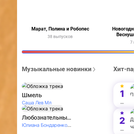
Марат, Полина и Робопес
Новогодн
Веснуш
38 выпусков
7
Музыкальные новинки
Хит-па
1
Шмель
Саша Лев Мл
Любознательные Дети
2
Юлиана Бондаренко & Амелия Колпакова & Егор Егоров & Валерия Шевченко & Ксюша Косичкина