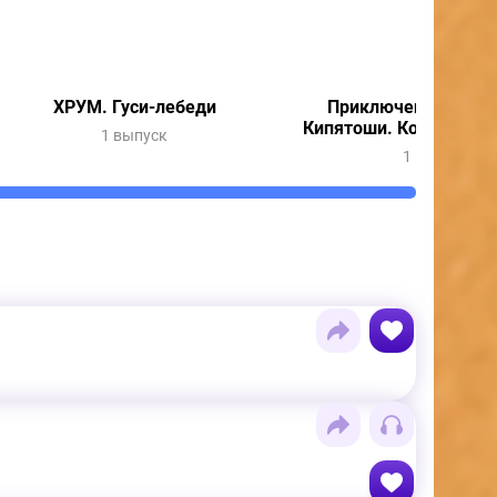
ХРУМ. Гуси-лебеди
Приключения Весну
Кипятоши. Колдунья 
1 выпуск
1 выпуск