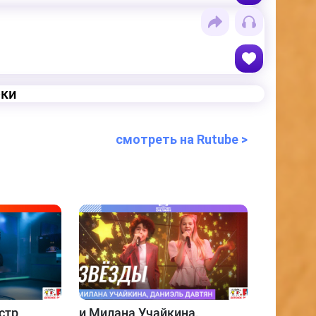
еки
смотреть на Rutube >
стр
и
Милана Учайкина,