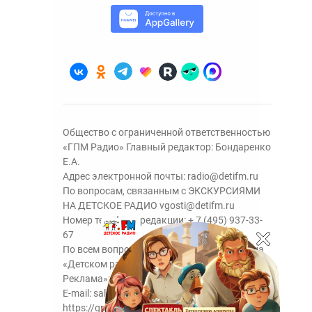
Общество с ограниченной ответственностью
«ГПМ Радио» Главный редактор: Бондаренко
Е.А.
Адрес электронной почты:
radio@detifm.ru
По вопросам, связанным с ЭКСКУРСИЯМИ
НА ДЕТСКОЕ РАДИО
vgosti@detifm.ru
Номер телефона редакции:
+ 7 (495) 937-33-
67
По всем вопросам размещения рекламы на
«Детском радио» - сейлз-хаус «ГПМ
Реклама»:
+7 (495) 921-40-41
E-mail:
sales@gazprom-media.ru
https://gpmsaleshouse.ru/