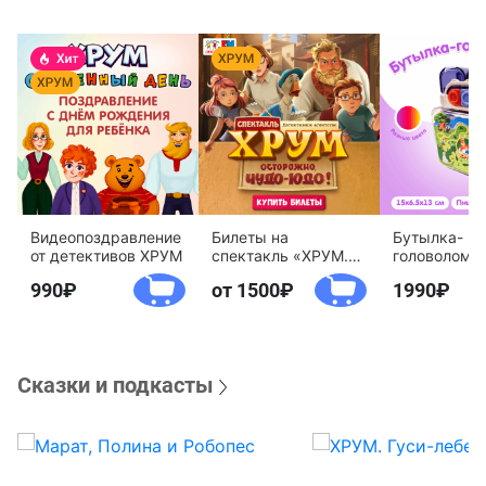
Видеопоздравление
Билеты на
Бутылка-
от детективов ХРУМ
спектакль «ХРУМ.
головоломк
Осторожно, Чудо-
воды «Дете
990
от 1500
1990
Юдо!»
агентство 
Сказки и подкасты