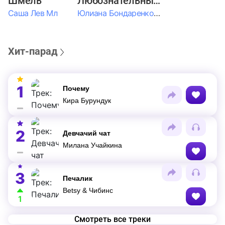
Шмель
Любознательные Дети
Саша Лев Мл
Юлиана Бондаренко & Амелия Колпакова & Егор Егоров & Валерия Шевченко & Ксюша Косичкина
Хит-парад
1
Почему
Кира Бурундук
2
Девчачий чат
Милана Учайкина
3
Печалик
Betsy & Чибинс
1
Смотреть все треки