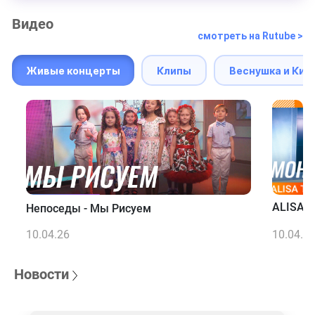
Видео
смотреть на Rutube >
Живые концерты
Клипы
Веснушка и Кип
ALISA T
Непоседы - Мы Рисуем
10.04.26
10.04.2
Новости