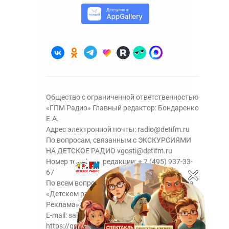
Общество с ограниченной ответственностью
«ГПМ Радио» Главный редактор: Бондаренко
Е.А.
Адрес электронной почты:
radio@detifm.ru
По вопросам, связанным с ЭКСКУРСИЯМИ
НА ДЕТСКОЕ РАДИО
vgosti@detifm.ru
Номер телефона редакции:
+ 7 (495) 937-33-
67
По всем вопросам размещения рекламы на
«Детском радио» - сейлз-хаус «ГПМ
Реклама»:
+7 (495) 921-40-41
E-mail:
sales@gazprom-media.ru
https://gpmsaleshouse.ru/