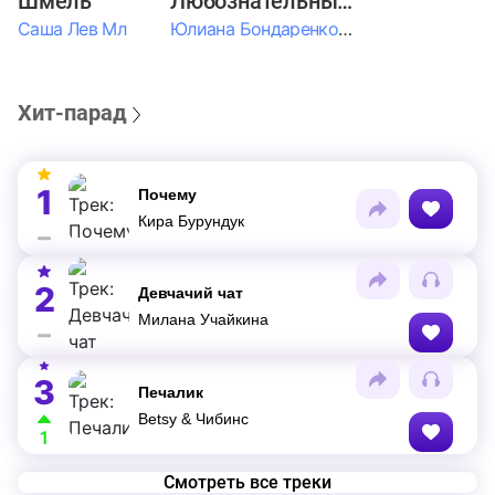
Шмель
Любознательные Дети
Саша Лев Мл
Юлиана Бондаренко & Амелия Колпакова & Егор Егоров & Валерия Шевченко & Ксюша Косичкина
Хит-парад
1
Почему
Кира Бурундук
2
Девчачий чат
Милана Учайкина
3
Печалик
Betsy & Чибинс
1
Смотреть все треки