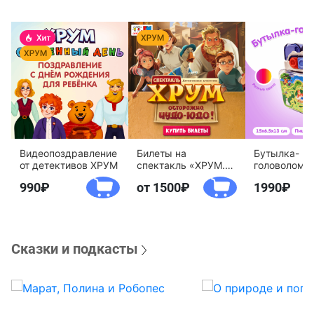
Видеопоздравление
Билеты на
Бутылка-
от детективов ХРУМ
спектакль «ХРУМ.
головоломк
Осторожно, Чудо-
воды «Дете
990
от 1500
1990
Юдо!»
агентство 
Сказки и подкасты