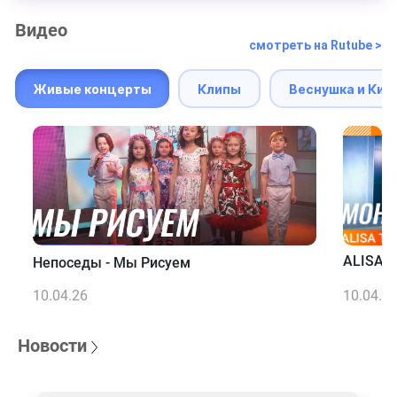
Видео
смотреть на Rutube >
Живые концерты
Клипы
Веснушка и Кип
ALISA T
Непоседы - Мы Рисуем
10.04.26
10.04.2
Новости