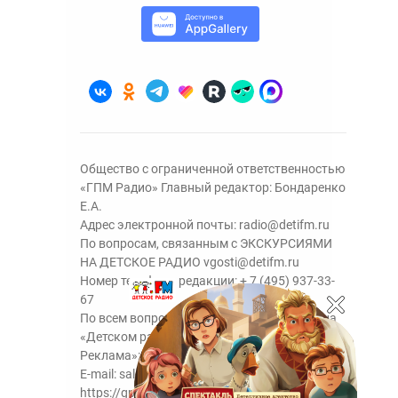
Общество с ограниченной ответственностью
«ГПМ Радио» Главный редактор: Бондаренко
Е.А.
Адрес электронной почты:
radio@detifm.ru
По вопросам, связанным с ЭКСКУРСИЯМИ
НА ДЕТСКОЕ РАДИО
vgosti@detifm.ru
Номер телефона редакции:
+ 7 (495) 937-33-
67
По всем вопросам размещения рекламы на
«Детском радио» - сейлз-хаус «ГПМ
Реклама»:
+7 (495) 921-40-41
E-mail:
sales@gazprom-media.ru
https://gpmsaleshouse.ru/