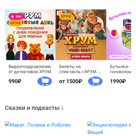
Видеопоздравление
Билеты на
Бутылка-
от детективов ХРУМ
спектакль «ХРУМ.
головоломк
Осторожно, Чудо-
воды «Дете
990
от 1500
1990
Юдо!»
агентство 
Сказки и подкасты