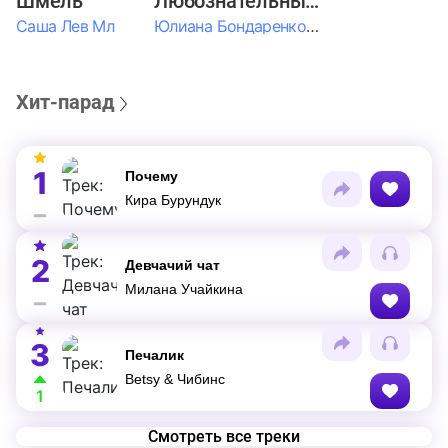
Шмель
Любознательные Дети
Саша Лев Мл
Юлиана Бондаренко & Амелия Колпакова & Егор Егоров & Валерия Шевченко & Ксюша Косичкина
Хит-парад
1
Почему
Кира Бурундук
2
Девчачий чат
Милана Учайкина
3
Печалик
Betsy & Чибинс
1
Смотреть все треки