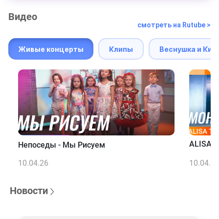
Видео
смотреть на Rutube >
Живые концерты
Клипы
Веснушка и Кип
ALISA T
Непоседы - Мы Рисуем
10.04.26
10.04.2
Новости