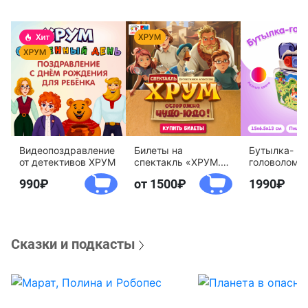
Видеопоздравление
Билеты на
Бутылка-
от детективов ХРУМ
спектакль «ХРУМ.
головоломк
Осторожно, Чудо-
воды «Дете
990
от 1500
1990
Юдо!»
агентство 
Сказки и подкасты