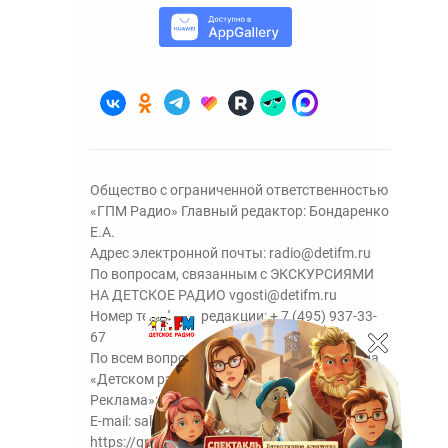
Общество с ограниченной ответственностью
«ГПМ Радио» Главный редактор: Бондаренко
Е.А.
Адрес электронной почты:
radio@detifm.ru
По вопросам, связанным с ЭКСКУРСИЯМИ
НА ДЕТСКОЕ РАДИО
vgosti@detifm.ru
Номер телефона редакции:
+ 7 (495) 937-33-
67
По всем вопросам размещения рекламы на
«Детском радио» - сейлз-хаус «ГПМ
Реклама»:
+7 (495) 921-40-41
E-mail:
sales@gazprom-media.ru
https://gpmsaleshouse.ru/