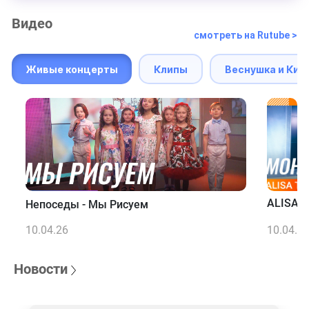
Видео
смотреть на Rutube >
Живые концерты
Клипы
Веснушка и Кип
ALISA T
Непоседы - Мы Рисуем
10.04.26
10.04.2
Новости