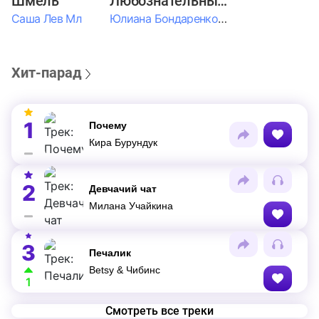
Шмель
Любознательные Дети
Саша Лев Мл
Юлиана Бондаренко & Амелия Колпакова & Егор Егоров & Валерия Шевченко & Ксюша Косичкина
Хит-парад
1
Почему
Кира Бурундук
2
Девчачий чат
Милана Учайкина
3
Печалик
Betsy & Чибинс
1
Смотреть все треки