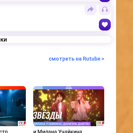
еки
смотреть на Rutube >
стр
и
Милана Учайкина,