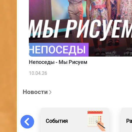
Непоседы - Мы Рисуем
10.04.26
Новости
События
Р