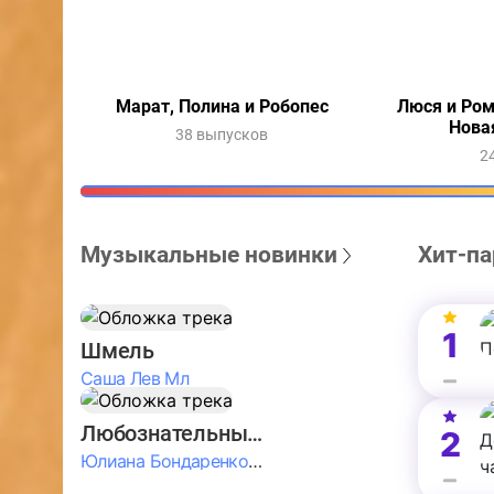
Марат, Полина и Робопес
Люся и Ром
Нова
38 выпусков
2
Музыкальные новинки
Хит-па
1
Шмель
Саша Лев Мл
Любознательные Дети
2
Юлиана Бондаренко & Амелия Колпакова & Егор Егоров & Валерия Шевченко & Ксюша Косичкина