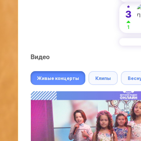
3
1
Видео
Живые концерты
Клипы
Весн