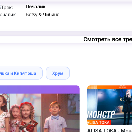
Печалик
Betsy & Чибинс
Смотреть все тр
ушка и Кипятоша
Хрум
ALISA TOKA - Мон