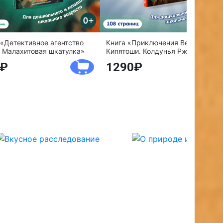
 «Детективное агентство
Книга «Приключения Веснушки и
 Малахитовая шкатулка»
Кипятоши. Колдунья Ржавелла»
1290