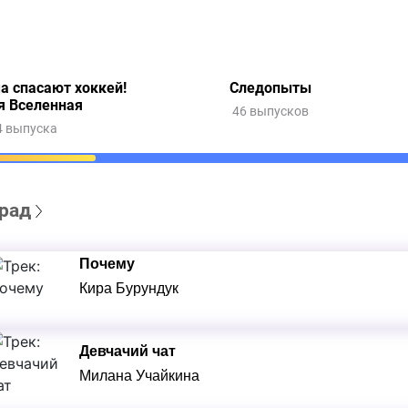
а спасают хоккей!
Следопыты
я Вселенная
46 выпусков
4 выпуска
рад
Почему
Кира Бурундук
Девчачий чат
Милана Учайкина