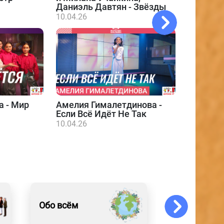
Даниэль Давтян - Звёзды
10.04.26
а - Мир
Амелия Гималетдинова -
Даниэл
Если Всё Идёт Не Так
10.04.26
10.04.26
Обо всём
Образован