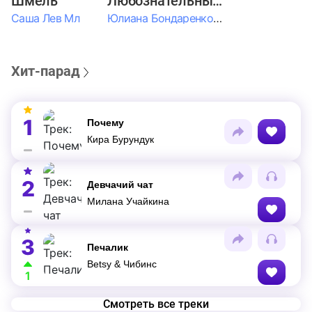
Шмель
Любознательные Дети
Саша Лев Мл
Юлиана Бондаренко & Амелия Колпакова & Егор Егоров & Валерия Шевченко & Ксюша Косичкина
Хит-парад
1
Почему
Кира Бурундук
2
Девчачий чат
Милана Учайкина
3
Печалик
Betsy & Чибинс
1
Смотреть все треки