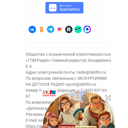
Общество с ограниченной ответственностью
«ГПМ Радио» Главный редактор: Бондаренко
Е.А.
Адрес электронной почты:
radio@detifm.ru
По вопросам, связанным с ЭКСКУРСИЯМИ
НА ДЕТСКОЕ РАДИО
vgosti@detifm.ru
Номер телефона редакции:
+ 7 (495) 937-33-
67
По всем вопросам размещения рекламы на
«Детском радио» - сейлз-хаус «ГПМ
Реклама»:
+7 (495) 921-40-41
E-mail:
sales@gazprom-media.ru
https://gpmsaleshouse.ru/