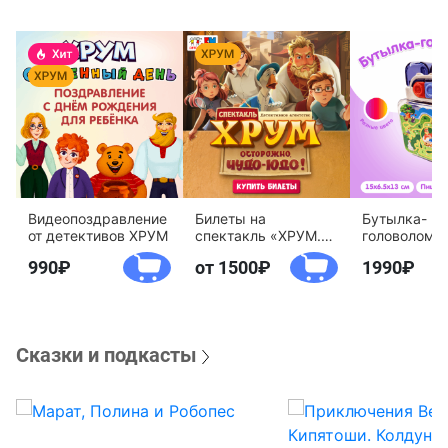
Видеопоздравление
Билеты на
Бутылка-
от детективов ХРУМ
спектакль «ХРУМ.
головоломк
Осторожно, Чудо-
воды «Дете
990
от 1500
1990
Юдо!»
агентство 
Сказки и подкасты