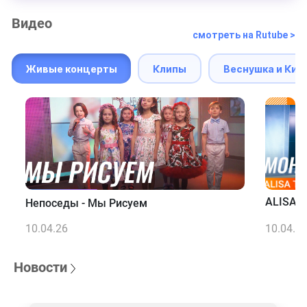
Видео
смотреть на Rutube >
Живые концерты
Клипы
Веснушка и Кип
ALISA T
Непоседы - Мы Рисуем
10.04.26
10.04.2
Новости