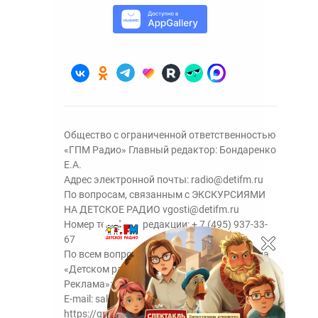
Общество с ограниченной ответственностью
«ГПМ Радио» Главный редактор: Бондаренко
Е.А.
Адрес электронной почты:
radio@detifm.ru
По вопросам, связанным с ЭКСКУРСИЯМИ
НА ДЕТСКОЕ РАДИО
vgosti@detifm.ru
Номер телефона редакции:
+ 7 (495) 937-33-
67
По всем вопросам размещения рекламы на
«Детском радио» - сейлз-хаус «ГПМ
Реклама»:
+7 (495) 921-40-41
E-mail:
sales@gazprom-media.ru
https://gpmsaleshouse.ru/