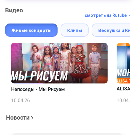
Видео
смотреть на Rutube >
Живые концерты
Клипы
Веснушка и Кип
ALISA T
Непоседы - Мы Рисуем
10.04.26
10.04.2
Новости