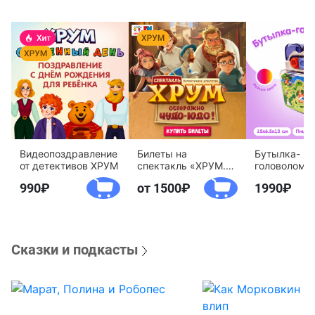
Видеопоздравление
Билеты на
Бутылка-
от детективов ХРУМ
спектакль «ХРУМ.
головоломк
Осторожно, Чудо-
воды «Дете
990
от 1500
1990
Юдо!»
агентство 
Сказки и подкасты