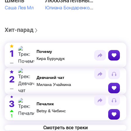
Шмель
Любознательные Дети
Саша Лев Мл
Юлиана Бондаренко & Амелия Колпакова & Егор Егоров & Валерия Шевченко & Ксюша Косичкина
Хит-парад
1
Почему
Кира Бурундук
2
Девчачий чат
Милана Учайкина
3
Печалик
Betsy & Чибинс
1
Смотреть все треки