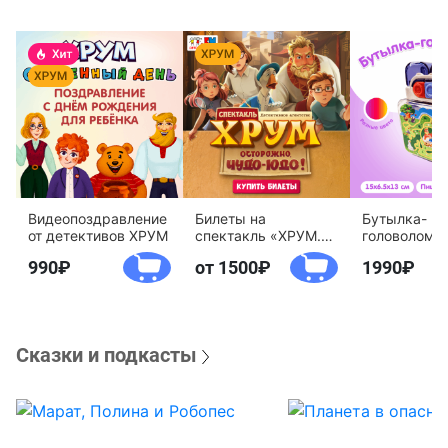
Видеопоздравление
Билеты на
Бутылка-
от детективов ХРУМ
спектакль «ХРУМ.
головоломк
Осторожно, Чудо-
воды «Дете
990
от 1500
1990
Юдо!»
агентство 
Сказки и подкасты