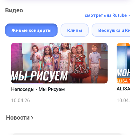
Видео
смотреть на Rutube >
Живые концерты
Клипы
Веснушка и Кип
ALISA T
Непоседы - Мы Рисуем
10.04.26
10.04.2
Новости