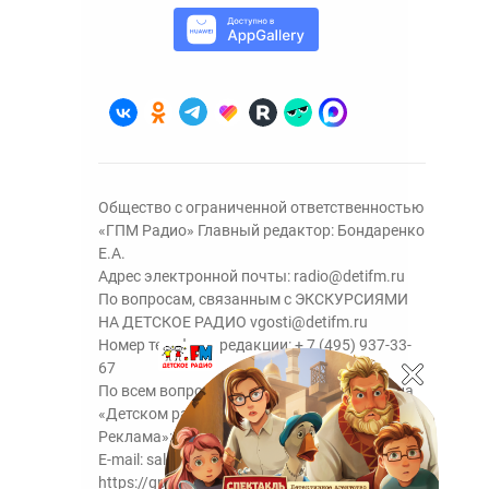
Общество с ограниченной ответственностью
«ГПМ Радио» Главный редактор: Бондаренко
Е.А.
Адрес электронной почты:
radio@detifm.ru
По вопросам, связанным с ЭКСКУРСИЯМИ
НА ДЕТСКОЕ РАДИО
vgosti@detifm.ru
Номер телефона редакции:
+ 7 (495) 937-33-
67
По всем вопросам размещения рекламы на
«Детском радио» - сейлз-хаус «ГПМ
Реклама»:
+7 (495) 921-40-41
E-mail:
sales@gazprom-media.ru
https://gpmsaleshouse.ru/