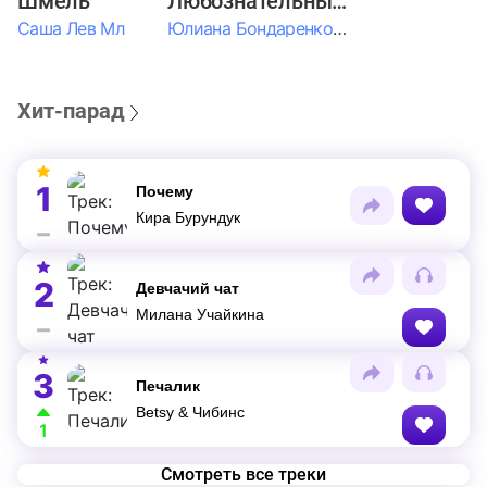
Шмель
Любознательные Дети
Саша Лев Мл
Юлиана Бондаренко & Амелия Колпакова & Егор Егоров & Валерия Шевченко & Ксюша Косичкина
Хит-парад
1
Почему
Кира Бурундук
2
Девчачий чат
Милана Учайкина
3
Печалик
Betsy & Чибинс
1
Смотреть все треки